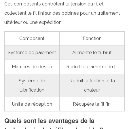
Ces composants contrôlent la tension du fil et
Usure
réduite
collectent le fil fini sur des bobines pour un traitement
des
ultérieur ou une expédition.
matrices
4.4
Composant
Fonction
Meilleures
propriétés
Système de paiement
Alimente le fil brut
mécaniques
5
Matrices de dessin
Réduit le diamètre du fil
Quels
Système de
Réduit la friction et la
matériaux
peuvent
lubrification
chaleur
être
Unité de réception
Récupère le fil fini
traités
?
Quels sont les avantages de la
6
Où