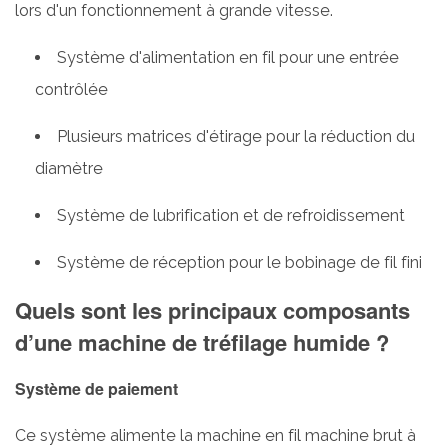
lors d'un fonctionnement à grande vitesse.
Système
de
Système d'alimentation en fil pour une entrée
lubrification
contrôlée
3.4
Cabestan
Plusieurs matrices d'étirage pour la réduction du
et
diamètre
unité
de
Système de lubrification et de refroidissement
réception
4
Système de réception pour le bobinage de fil fini
Quels
Quels sont les principaux composants
sont
d’une machine de tréfilage humide ?
les
avantages
Système de paiement
de
la
Ce système alimente la machine en fil machine brut à