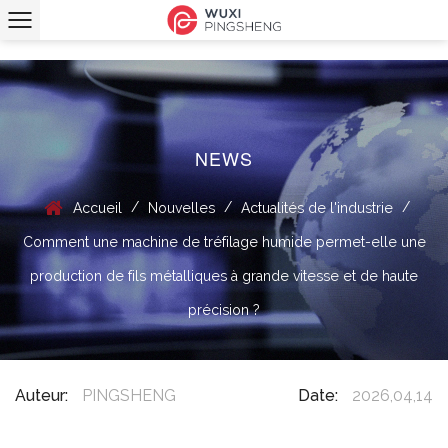
NEWS
/
/
/
Accueil
Nouvelles
Actualités de l'industrie
Comment une machine de tréfilage humide permet-elle une
production de fils métalliques à grande vitesse et de haute
précision ?
Auteur:
PINGSHENG
Date:
2026,04,14