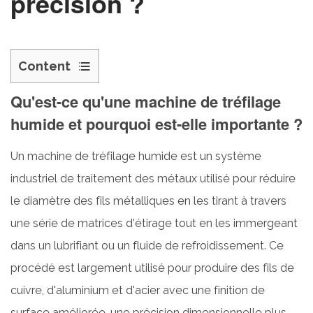
précision ?
Content
1
Qu'est-ce qu'une machine de tréfilage
Qu'est-
humide et pourquoi est-elle importante ?
ce
qu'une
Un
machine de tréfilage humide
est un système
machine
industriel de traitement des métaux utilisé pour réduire
de
tréfilage
le diamètre des fils métalliques en les tirant à travers
humide
une série de matrices d'étirage tout en les immergeant
et
dans un lubrifiant ou un fluide de refroidissement. Ce
pourquoi
procédé est largement utilisé pour produire des fils de
est-
cuivre, d'aluminium et d'acier avec une finition de
elle
importante
surface améliorée, une précision dimensionnelle plus