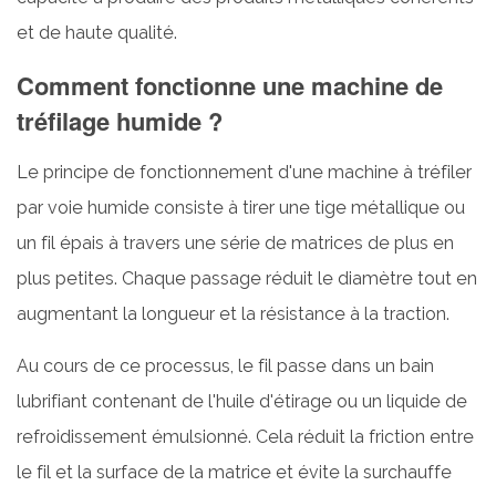
d’une
et de haute qualité.
machine
de
Comment fonctionne une machine de
tréfilage
tréfilage humide ?
humide
?
Le principe de fonctionnement d'une machine à tréfiler
3.1
par voie humide consiste à tirer une tige métallique ou
Système
un fil épais à travers une série de matrices de plus en
de
paiement
plus petites. Chaque passage réduit le diamètre tout en
3.2
augmentant la longueur et la résistance à la traction.
Bloc
Au cours de ce processus, le fil passe dans un bain
de
matrice
lubrifiant contenant de l'huile d'étirage ou un liquide de
de
refroidissement émulsionné. Cela réduit la friction entre
dessin
le fil et la surface de la matrice et évite la surchauffe
3.3