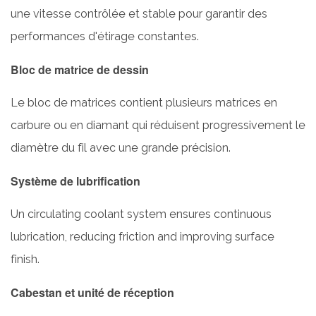
technologie
une vitesse contrôlée et stable pour garantir des
de
performances d'étirage constantes.
tréfilage
humide
Bloc de matrice de dessin
?
4.1
Le bloc de matrices contient plusieurs matrices en
Qualité
carbure ou en diamant qui réduisent progressivement le
de
diamètre du fil avec une grande précision.
surface
améliorée
Système de lubrification
4.2
Vitesse
Un circulating coolant system ensures continuous
de
lubrication, reducing friction and improving surface
dessin
finish.
plus
élevée
Cabestan et unité de réception
4.3