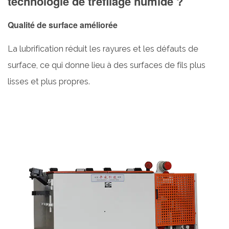
technologie de tréfilage humide ?
la
Qualité de surface améliorée
machine
de
La lubrification réduit les rayures et les défauts de
tréfilage
surface, ce qui donne lieu à des surfaces de fils plus
humide
lisses et plus propres.
est-
elle
utilisée ?
7
Comment
entretenir
une
machine
de
tréfilage
humide