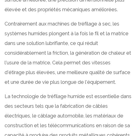
?
élevée et des propriétés mécaniques améliorées.
2
Comment
Contrairement aux machines de tréfilage à sec, les
fonctionne
systèmes humides plongent à la fois le fil et la matrice
une
dans une solution lubrifiante, ce qui réduit
machine
considérablement la friction, la génération de chaleur et
de
l'usure de la matrice. Cela permet des vitesses
tréfilage
d’étirage plus élevées, une meilleure qualité de surface
humide
?
et une durée de vie plus longue de l’équipement.
3
La technologie de tréfilage humide est essentielle dans
Quels
sont
des secteurs tels que la fabrication de câbles
les
électriques, le câblage automobile, les matériaux de
principaux
construction et les télécommunications en raison de sa
composants
capacité à produire des produits métalliques cohérents