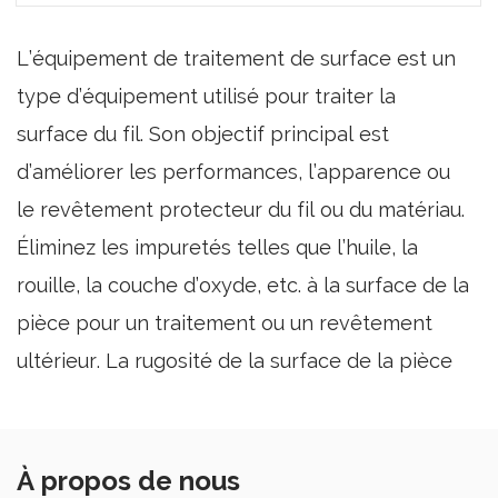
L’équipement de traitement de surface est un
type d’équipement utilisé pour traiter la
surface du fil. Son objectif principal est
d’améliorer les performances, l’apparence ou
le revêtement protecteur du fil ou du matériau.
Éliminez les impuretés telles que l’huile, la
rouille, la couche d’oxyde, etc. à la surface de la
pièce pour un traitement ou un revêtement
ultérieur. La rugosité de la surface de la pièce
peut être ajustée par détartrage, polissage,
meulage, grenaillage, lissage, revêtement, etc.
pour améliorer la finition et la qualité de la
À propos de nous