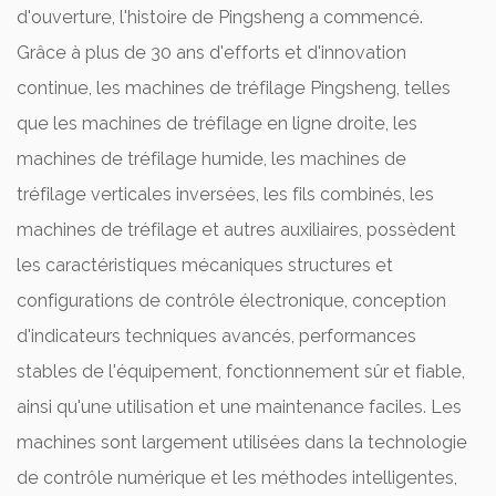
l’amélioration de la résistance à la corrosion et
d'ouverture, l'histoire de Pingsheng a commencé.
l’augmentation de la dureté.
Grâce à plus de 30 ans d'efforts et d'innovation
Les équipements de traitement de surface
continue, les machines de tréfilage Pingsheng, telles
jouent un rôle important dans l’industrie
que les machines de tréfilage en ligne droite, les
manufacturière. Il peut améliorer efficacement
machines de tréfilage humide, les machines de
les performances de surface et la qualité de la
tréfilage verticales inversées, les fils combinés, les
machines de tréfilage et autres auxiliaires, possèdent
pièce et augmenter la valeur ajoutée et la
les caractéristiques mécaniques structures et
compétitivité du produit sur le marché. Ses
configurations de contrôle électronique, conception
caractéristiques comprennent la diversité,
d'indicateurs techniques avancés, performances
l’efficacité, l’automatisation, la précision, la
stables de l'équipement, fonctionnement sûr et fiable,
protection de l’environnement et la flexibilité.
ainsi qu'une utilisation et une maintenance faciles. Les
machines sont largement utilisées dans la technologie
de contrôle numérique et les méthodes intelligentes,