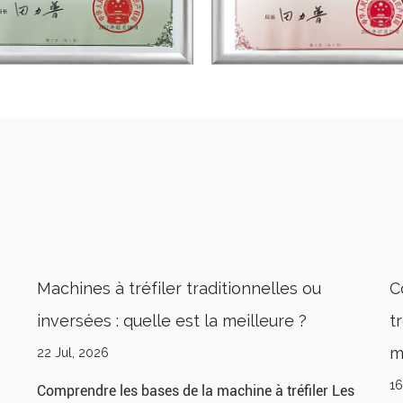
Comprendre le processus de la machine à
L
tréfiler pour une production améliorée de
t
matériaux
p
16 Jul, 2026
0
s