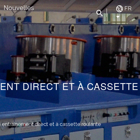
Nouvelles
FR
ENT DIRECT ET À CASSETTE
à entraînement direct et à cassette roulante