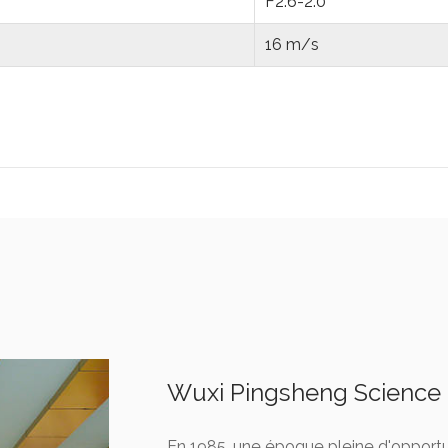
F2.6-2.0
16 m/s
Wuxi Pingsheng Science e
En 1985, une époque pleine d'opportu