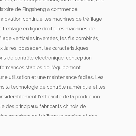
histoire de Pingsheng a commencé.
innovation continue, les machines de tréfilage
 tréfilage en ligne droite, les machines de
ilage verticales inversées, les fils combinés,
xiliaires, possèdent les caractéristiques
ons de contrôle électronique, conception
rformances stables de l'équipement,
'une utilisation et une maintenance faciles. Les
ns la technologie de contrôle numérique et les
nsidérablement l'efficacité de la production.
tie des principaux fabricants chinois de
 des machines de tréfilage avancées et des
s un service après-vente pour les produits