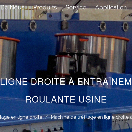
 De Nous
Produits
Service
Application
 LIGNE DROITE À ENTRAÎNEM
ROULANTE USINE
/
lage en ligne droite
Machine de tréfilage en ligne droite 