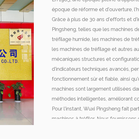
époque de réforme et d'ouverture, l'
Grâce à plus de 30 ans d'efforts et d'
Pingsheng, telles que les machines de
tréfilage humide, les machines de tréf
les machines de tréfilage et autres au
mécaniques structures et configurati
d'indicateurs techniques avancés, pe
fonctionnement sûr et fiable, ainsi qu
machines sont largement utilisées da
méthodes intelligentes, améliorant co
Pour l'instant, Wuxi Pingsheng fait par
machines à tréfiler. Nous fournissons
équipements auxiliaires et fournisson
métalliques nationaux et étrangers.