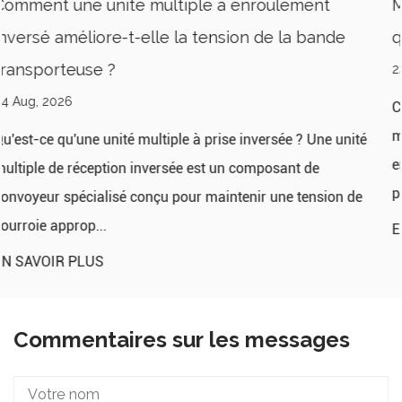
t
Machines à tréfiler traditionnelles ou invers
nde
quelle est la meilleure ?
22 Jul, 2026
Comprendre les bases de la machine à tréfiler Les
machines à tréfiler réduisent le diamètre du fil métall
e unité
en le tirant à travers une série de filières, diminuant
progressivement sa section t...
ion de
EN SAVOIR PLUS
Commentaires sur les messages